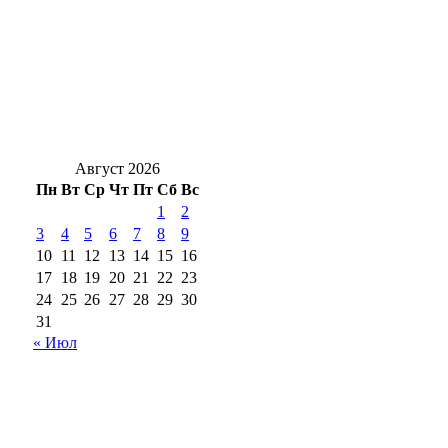
Кролики под учётом: что нужно сделать
владельцам до 1 сентября
Один рубль за историю: как в Оренбурге
спасают старинные здания
Август 2026
Пн
Вт
Ср
Чт
Пт
Сб
Вс
1
2
3
4
5
6
7
8
9
10
11
12
13
14
15
16
17
18
19
20
21
22
23
24
25
26
27
28
29
30
31
« Июл
18+