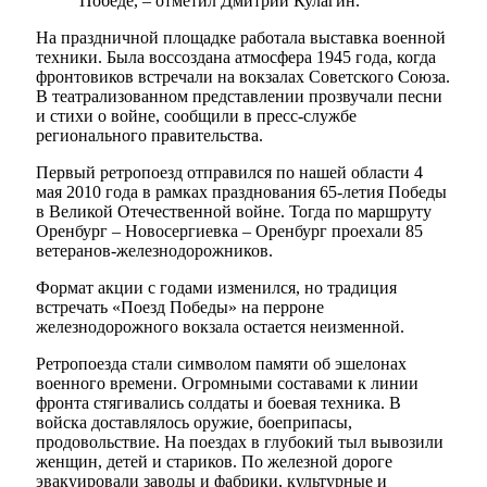
Победе, – отметил Дмитрий Кулагин.
На праздничной площадке работала выставка военной
техники. Была воссоздана атмосфера 1945 года, когда
фронтовиков встречали на вокзалах Советского Союза.
В театрализованном представлении прозвучали песни
и стихи о войне, сообщили в пресс-службе
регионального правительства.
Первый ретропоезд отправился по нашей области 4
мая 2010 года в рамках празднования 65-летия Победы
в Великой Отечественной войне. Тогда по маршруту
Оренбург – Новосергиевка – Оренбург проехали 85
ветеранов-железнодорожников.
Формат акции с годами изменился, но традиция
встречать «Поезд Победы» на перроне
железнодорожного вокзала остается неизменной.
Ретропоезда стали символом памяти об эшелонах
военного времени. Огромными составами к линии
фронта стягивались солдаты и боевая техника. В
войска доставлялось оружие, боеприпасы,
продовольствие. На поездах в глубокий тыл вывозили
женщин, детей и стариков. По железной дороге
эвакуировали заводы и фабрики, культурные и