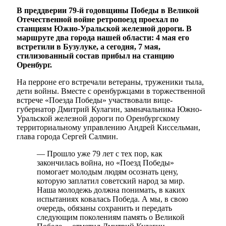
В преддверии 79-й годовщины Победы в Великой
Отечественной войне ретропоезд проехал по
станциям Южно-Уральской железной дороги. В
маршруте два города нашей области: 4 мая его
встретили в Бузулуке, а сегодня, 7 мая,
стилизованный состав прибыл на станцию
Оренбург.
На перроне его встречали ветераны, труженики тыла,
дети войны. Вместе с оренбуржцами в торжественной
встрече «Поезда Победы» участвовали вице-
губернатор Дмитрий Кулагин, замначальника Южно-
Уральской железной дороги по Оренбургскому
территориальному управлению Андрей Киссельман,
глава города Сергей Салмин.
— Прошло уже 79 лет с тех пор, как
закончилась война, но «Поезд Победы»
помогает молодым людям осознать цену,
которую заплатил советский народ за мир.
Наша молодежь должна понимать, в каких
испытаниях ковалась Победа. А мы, в свою
очередь, обязаны сохранить и передать
следующим поколениям память о Великой