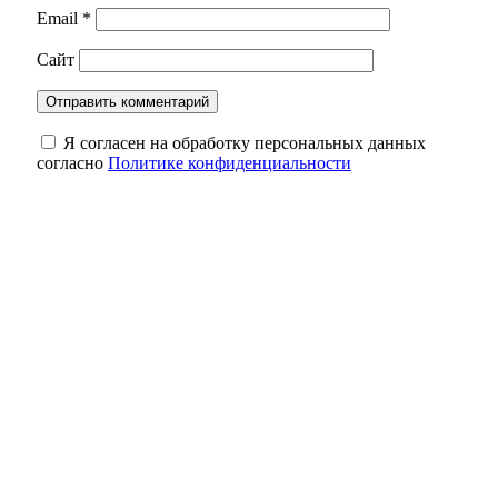
Email
*
Сайт
Я согласен на обработку персональных данных
согласно
Политике конфиденциальности
Оренбуржцам напомнили, сколько жизни
может уйти на бесконечный скроллинг
Обновленный мост через реку Боровку в
Бузулукском районе откроют в ноябре