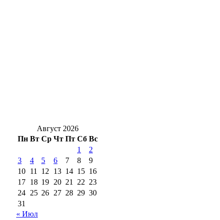
Оренбургского нефтяника признали
виновным в пожаре, где погибли люди
Оренбуржцам на заметку: за цветы в
подъезде и у дома могут оштрафовать
Новоселье с характером: в Оренбург
привезли редких кубинских крокодилов
Август 2026
Пн
Вт
Ср
Чт
Пт
Сб
Вс
1
2
3
4
5
6
7
8
9
10
11
12
13
14
15
16
17
18
19
20
21
22
23
24
25
26
27
28
29
30
31
« Июл