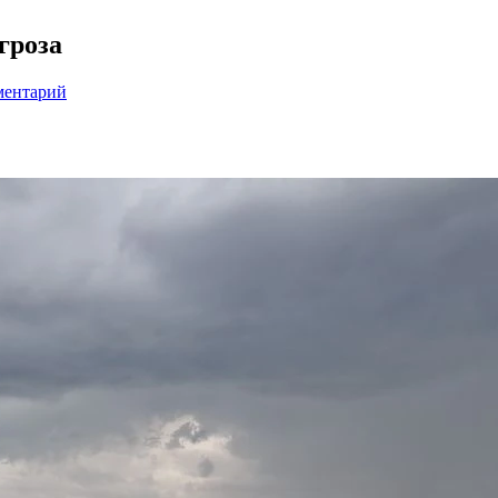
гроза
ментарий