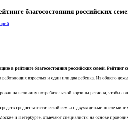
рейтинге благосостояния российских сем
тарий
зицию в рейтинге благосостояния российских семей. Рейтинг 
ва работающих взрослых и один или два ребенка. Из общего дох
ован на величину потребительской корзины региона, чтобы со
редств среднестатистической семьи с двумя детьми после миним
Москве и Петербурге, отмечают специалисты на основе проводи