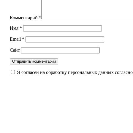
Комментарий
*
Имя
*
Email
*
Сайт
Я согласен на обработку персональных данных согласн
Суд Орска вынес приговор водителю такси, ко