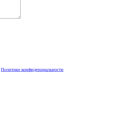
о
Политике конфиденциальности
торый оставил ребёнка в автолюльке на тротуаре