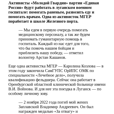
Активисты «Молодой Гвардии» партии «Единая
Россия» будут работать в луганском военном
госпитале: помогать раненым, развозить еду и
помогать врачам. Одна из активисток МГЕР
поработает в школе Железного порта.
— Мы едем в первую очередь помогать
медицинскому персоналу, а так же будем
принимать гуманитарную помощь в
госпиталь. Каждый из нас едет для того,
что бы помочь нашим бойцам и
приблизить нашу победу, — отметил
волонтер Арстан Кашанов.
Еще одна активистка МГЕР — Каролина Козлова — в
этом году закончила СамГУПС ОрИПС ОМК по
специальности «Лечебное дело», получила
квалификацию фельдшера. Сейчас она работает в
Оренбургской областной клинической больнице имени
В.И. Войнова. И для нее эта поездка в Луганск — по
особому личному зову.
— 2 ноября 2022 года погиб мой жених
Заплавский Владимир Андреевич. Он был
награжден медалью «За отвагу» и