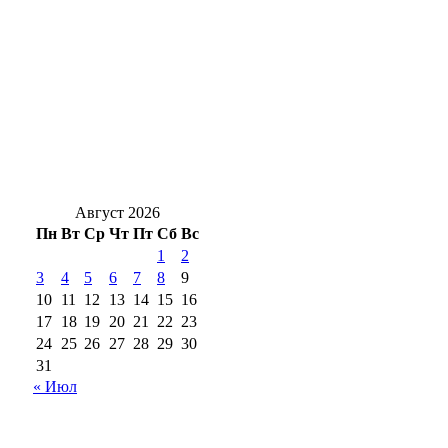
Три кинозала под открытым небом:
Оренбург готовится к фестивалю
«Восток&Запад»
Воины‑оренбуржцы спасают мирных
жителей Константиновки
Август 2026
Пн
Вт
Ср
Чт
Пт
Сб
Вс
1
2
3
4
5
6
7
8
9
10
11
12
13
14
15
16
17
18
19
20
21
22
23
24
25
26
27
28
29
30
31
« Июл