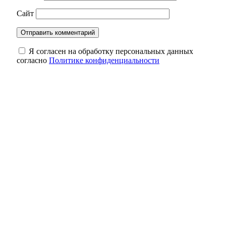
Сайт
Я согласен на обработку персональных данных
согласно
Политике конфиденциальности
Цепная реакция на трассе: в Оренбуржье
столкнулись четыре автомобиля
Вклады и кредиты оренбуржцев
практически сравнялись по объёму