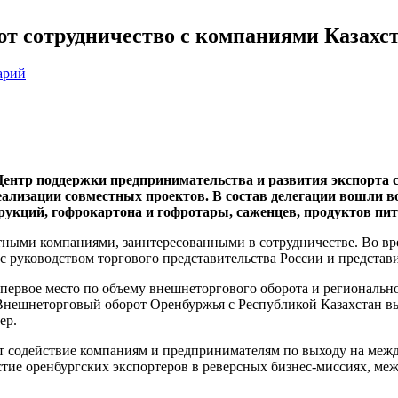
т сотрудничество с компаниями Казахс
арий
Центр поддержки предпринимательства и развития экспорта 
еализации совместных проектов. В состав делегации вошли в
укций, гофрокартона и гофротары, саженцев, продуктов пита
ными компаниями, заинтересованными в сотрудничестве. Во вре
руководством торгового представительства России и представи
 первое место по объему внешнеторгового оборота и регионально
Внешнеторговый оборот Оренбуржья с Республикой Казахстан выр
ер.
т содействие компаниям и предпринимателям по выходу на меж
тие оренбургских экспортеров в реверсных бизнес-миссиях, ме