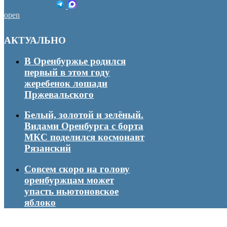
open
АКТУАЛЬНО
В Оренбуржье родился
первый в этом году
жеребенок лошади
Пржевальского
Белый, золотой и зелёный.
Видами Оренбурга с борта
МКС поделился космонавт
Рязанский
Совсем скоро на голову
оренбуржцам может
упасть ньютоновское
яблоко