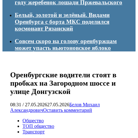
году жеребенок лошади Пржевальского
Белый, золотой и зелёный. Видами
Оренбурга с борта МКС поделился
космонавт Рязанский
Совсем скоро на голову оренбуржцам
может упасть ньютоновское яблоко
Оренбургские водители стоят в
пробках на Загородном шоссе и
улице Донгузской
08:31 / 27.05.2026
27.05.2026
Белов Михаил
Александрович
Оставить комментарий
Общество
ТОП общество
Транспорт