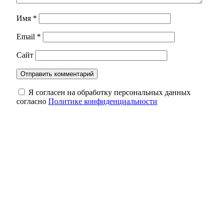
Имя
*
Email
*
Сайт
Я согласен на обработку персональных данных
согласно
Политике конфиденциальности
Север и запад, держись: в Оренбуржье в
ночь на 10 августа ожидается ливень и до
+21°