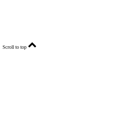
Главный редактор - Марина Николаевна Шарт
E-mail: ria-56@yandex.ru, телефон: +79096123281.
Реклама: ria56-reklama@ya.ru.
Scroll to top