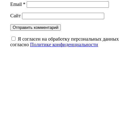
Email
*
Сайт
Я согласен на обработку персональных данных
согласно
Политике конфиденциальности
Оренбургские инженеры дают старт
крупному свинокомплексу в Сакмарском
районе
Суд Орска вынес приговор водителю
такси, который оставил ребёнка в