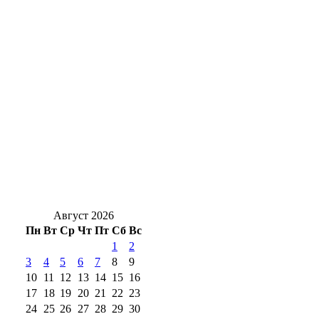
Жуть под Оренбургом: в Переволоцком
районе в ДТП с двумя грузовиками
погибли двое
В Бугуруслане прошел субботник после
затопления ливневыми дождями
Солнцев открыл после капремонта
поликлинику в Орске
Август 2026
Пн
Вт
Ср
Чт
Пт
Сб
Вс
1
2
3
4
5
6
7
8
9
10
11
12
13
14
15
16
17
18
19
20
21
22
23
24
25
26
27
28
29
30