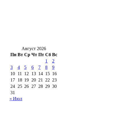
Областная библиотека организовала для
детей мероприятия в парках Оренбурга
В Первомайском районе при растопке бани
девушка получила ожоги рук и предплечья
Август 2026
Пн
Вт
Ср
Чт
Пт
Сб
Вс
1
2
3
4
5
6
7
8
9
10
11
12
13
14
15
16
17
18
19
20
21
22
23
24
25
26
27
28
29
30
31
« Июл
18+