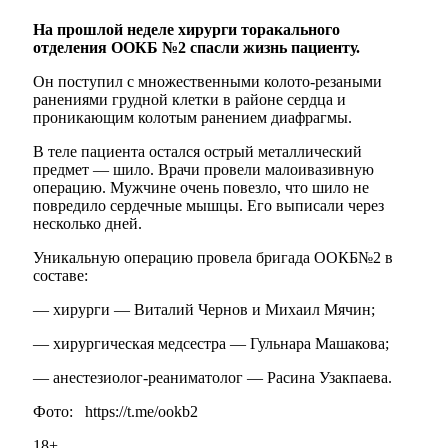
На прошлой неделе хирурги торакального
отделения ООКБ №2 спасли жизнь пациенту.
Он поступил с множественными колото-резаными
ранениями грудной клетки в районе сердца и
проникающим колотым ранением диафрагмы.
В теле пациента остался острый металлический
предмет — шило. Врачи провели малоивазивную
операцию. Мужчине очень повезло, что шило не
повредило сердечные мышцы. Его выписали через
несколько дней.
Уникальную операцию провела бригада ООКБ№2 в
составе:
— хирурги — Виталий Чернов и Михаил Мячин;
— хирургическая медсестра — Гульнара Машакова;
— анестезиолог-реаниматолог — Расина Узакпаева.
Фото: https://t.me/ookb2
18+