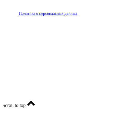
РЕДАКЦИЯ
РЕКЛАМА
Политика о персональных данных
RIA56.RU - сетевое издание.
Зарегистрировано Федеральной службой по надзору в
сфере связи, информационных технологий и массовых
коммуникаций (Роскомнадзор). Регистрационный номер:
ЭЛ № ФС77-74682 от 24 декабря 2018 г.
Учредитель - АО «РИА «Оренбуржье».
Главный редактор - Марина Николаевна Шарт
E-mail: ria-56@yandex.ru, телефон: +79096123281.
Реклама: ria56-reklama@ya.ru.
Scroll to top