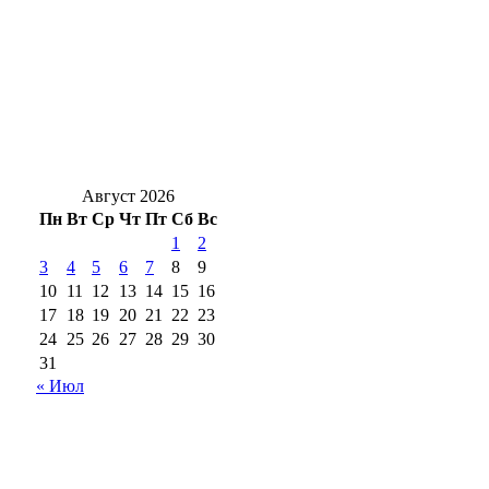
наборов первоклассникам – детям своих
сотрудников
Жуть под Оренбургом: в Переволоцком
районе в ДТП с двумя грузовиками
погибли двое
Август 2026
Пн
Вт
Ср
Чт
Пт
Сб
Вс
1
2
3
4
5
6
7
8
9
10
11
12
13
14
15
16
17
18
19
20
21
22
23
24
25
26
27
28
29
30
31
« Июл
18+