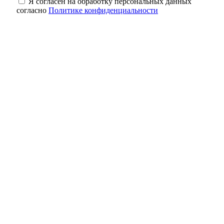
Я согласен на обработку персональных данных
согласно
Политике конфиденциальности
В Оренбуржье фотоловушка засняла юного
косулёнка
Оренбургский мурал «Хоровод народов»
борется за звание лучшего мурала России
Оренбургские инженеры дают старт
крупному свинокомплексу в Сакмарском
районе