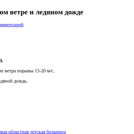
м ветре и ледяном дожде
омментарий
З.
е ветра порывы 15-20 м/с.
едяной дождь.
овая областная детская больница