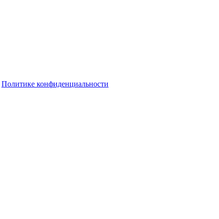
о
Политике конфиденциальности
гает решать проблемы жителей Оренбурга
ко начислили с 1 августа