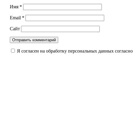
Имя
*
Email
*
Сайт
Я согласен на обработку персональных данных согласн
От светофора до покоса травы: как ЦУР помо
Прибавка к пенсии в Оренбуржье: кому и сколь