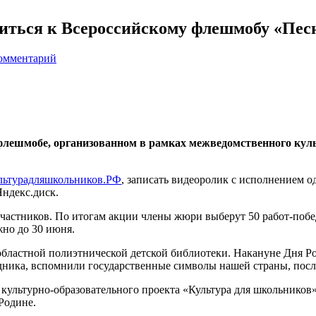
ться к Всероссийскому флешмобу «Песн
комментарий
м флешмобе, организованном в рамках межведомственного кул
льтурадляшкольников.РФ
, записать видеоролик с исполнением о
Яндекс.диск.
частников. По итогам акции члены жюри выберут 50 работ-побе
жно до 30 июня.
бластной полиэтнической детской библиотеки. Накануне Дня Рос
дника, вспомнили государственные символы нашей страны, пос
ультурно-образовательного проекта «Культура для школьников»
Родине.