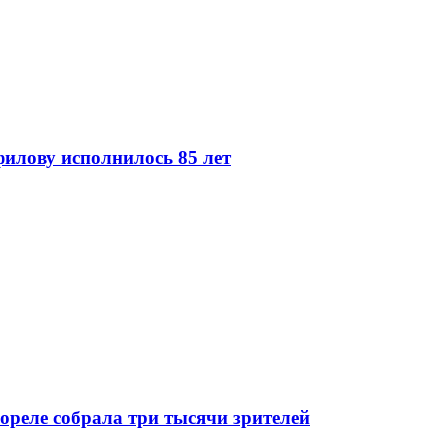
илову исполнилось 85 лет
ореле собрала три тысячи зрителей