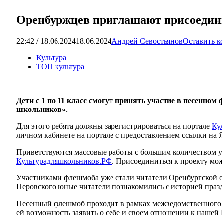
Оренбуржцев приглашают присоедини
22:42 / 18.06.2024
18.06.2024
Андрей Севостьянов
Оставить 
Культура
ТОП культура
Дети с 1 по 11 класс смогут принять участие в песенно
школьников».
Для этого ребята должны зарегистрироваться на портале
Ку
личном кабинете на портале с предоставлением ссылки на 
Приветствуются массовые работы с большим количеством у
Культурадляшкольников.РФ
. Присоединиться к проекту мо
Участниками флешмоба уже стали читатели Оренбургской о
Перовского юные читатели познакомились с историей праз
Песенный флешмоб проходит в рамках межведомственного к
ей возможность заявить о себе и своем отношении к нашей 