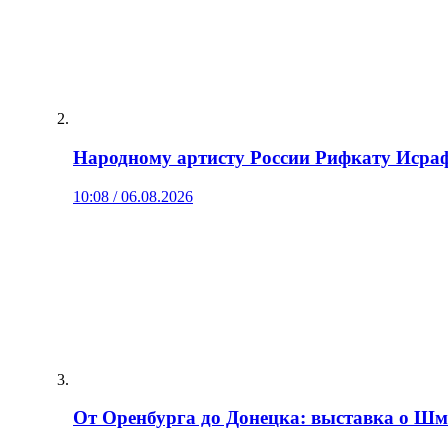
Народному артисту России Рифкату Исраф
10:08 / 06.08.2026
От Оренбурга до Донецка: выставка о Шм