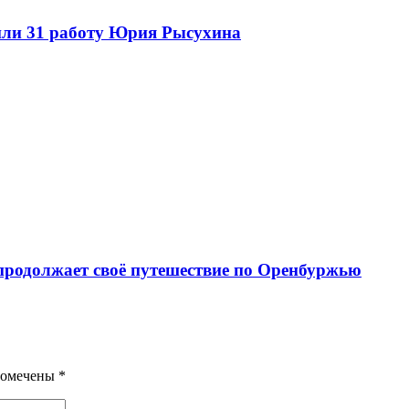
или 31 работу Юрия Рысухина
 продолжает своё путешествие по Оренбуржью
помечены
*