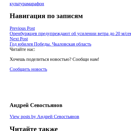
культура
марафон
Навигация по записям
Previous Post
Оренбуржцев предупреждают об усилении ветра до 20 м/се
Next Post
Год юбилея Победы. Чкаловская область
Читайте нас:
Хочешь поделиться новостью? Сообщи нам!
Сообщить новость
Андрей Севостьянов
View posts by Андрей Севостьянов
Читайте также