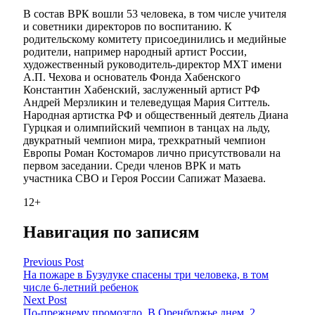
В состав ВРК вошли 53 человека, в том числе учителя
и советники директоров по воспитанию. К
родительскому комитету присоединились и медийные
родители, например народный артист России,
художественный руководитель-директор МХТ имени
А.П. Чехова и основатель Фонда Хабенского
Константин Хабенский, заслуженный артист РФ
Андрей Мерзликин и телеведущая Мария Ситтель.
Народная артистка РФ и общественный деятель Диана
Гурцкая и олимпийский чемпион в танцах на льду,
двукратный чемпион мира, трехкратный чемпион
Европы Роман Костомаров лично присутствовали на
первом заседании. Среди членов ВРК и мать
участника СВО и Героя России Сапижат Мазаева.
12+
Навигация по записям
Previous Post
На пожаре в Бузулуке спасены три человека, в том
числе 6-летний ребенок
Next Post
По-прежнему промозгло. В Оренбуржье днем, 2