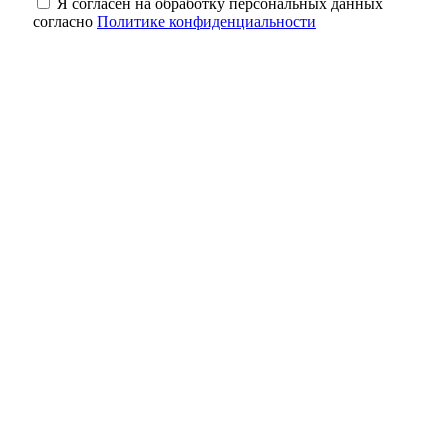
Я согласен на обработку персональных данных
согласно
Политике конфиденциальности
УФАС Оренбуржья выявило нарушения
при установлении цен на газомоторное
топливо
В Оренбуржье АЗС стали снижать цены на
топливо
Солнцев рассказал о финалисте
программы «Герои Оренбуржья»