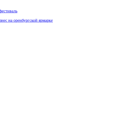
фестиваль
знес на оренбургской ярмарке