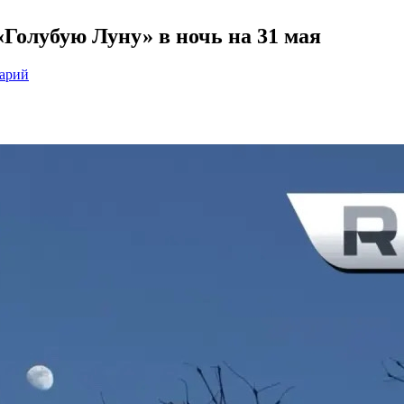
Голубую Луну» в ночь на 31 мая
тарий