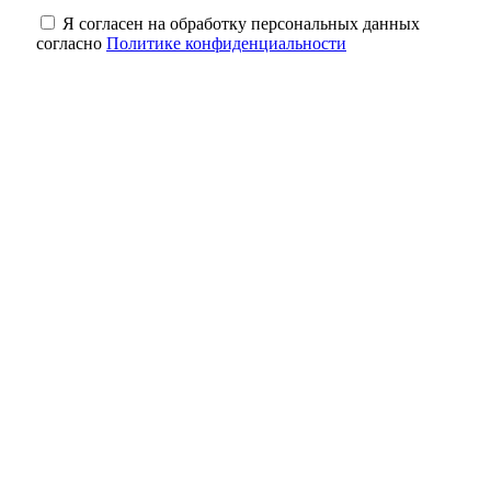
Я согласен на обработку персональных данных
согласно
Политике конфиденциальности
Когда слова ранят: как распознать
эмоциональную манипуляцию в
отношениях
Капремонт после паводка подтвердили 77
% получателей выплат в Оренбуржье
Почти идеально: в Оренбуржье в ночь на 6
августа ожидается до +19° без осадков