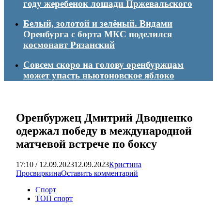
году жеребенок лошади Пржевальского
Белый, золотой и зелёный. Видами
Оренбурга с борта МКС поделился
космонавт Рязанский
Совсем скоро на голову оренбуржцам
может упасть ньютоновское яблоко
Оренбуржец Дмитрий Дводненко
одержал победу в международной
матчевой встрече по боксу
17:10 / 12.09.2023
12.09.2023
Кристина
Просвиркина
Оставить комментарий
Спорт
ТОП спорт