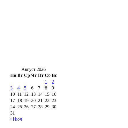
Почему взрываются банки: секреты
домашней консервации от опытных хозяек
Оренбуржья
«Газпром нефть» обновила пространство у
Центральной городской библиотеки им.
Н.А. Некрасова
Август 2026
Пн
Вт
Ср
Чт
Пт
Сб
Вс
1
2
3
4
5
6
7
8
9
10
11
12
13
14
15
16
17
18
19
20
21
22
23
24
25
26
27
28
29
30
31
« Июл