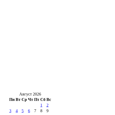
открытия океанариума в Оренбурге
30,5 тысяч тонн в Китай: Оренбуржье
наращивает экспорт растительного масла
Оренбургского нефтяника признали
виновным в пожаре, где погибли люди
Оренбуржцам на заметку: за цветы в
подъезде и у дома могут оштрафовать
Новоселье с характером: в Оренбург
привезли редких кубинских крокодилов
Август 2026
Пн
Вт
Ср
Чт
Пт
Сб
Вс
1
2
3
4
5
6
7
8
9