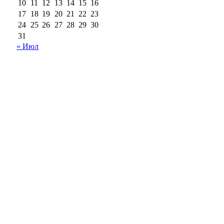
10
11
12
13
14
15
16
17
18
19
20
21
22
23
24
25
26
27
28
29
30
31
« Июл
18+
Все права на материалы, опубликованные на сайте
ria56.ru, охраняются в соответствии с