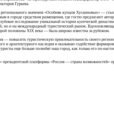
ктория Гурьева.
я регионального значения «Особняк купцов Хусаиновых» — стал
ым в городе средством размещения, где гостю предлагают авто
 глубокое исследование уникальной истории купеческой династи
ий, но и на международный туристический рынок. Вдохновляюща
рой половины XIX века — была широко известна за рубежом.
ня — повысить туристическую привлекательность своего региона
го и архитектурного наследия я оказываю содействие формиро
 туристы еще больше полюбят наш город, как только его по-нас
 президентской платформы «Россия — страна возможностей» п