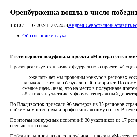
Оренбурженка вошла в число победит
13:10 / 11.07.2024
11.07.2024
Андрей Севостьянов
Оставить к
Образование и наука
Итоги первого полуфинала проекта «Мастера гостеприи
Проект реализуется в рамках федерального проекта «Соци
— Уже пять лет мы проводим конкурс в регионах Росс
навыков — это наш безусловный приоритет. Поэтому 
смелые идеи. Знаю, что на место в полуфинале прете
обратился к участникам форума генеральный директ
Во Владивосток приехали 96 мастеров из 35 регионов ст
гибким компетенциям и профессиональному опыту. В течен
По итогам конкурсных испытаний 30 участников из 17 реги
осенью этого года.
Победительницей первого полуфинала проекта «Мастера г