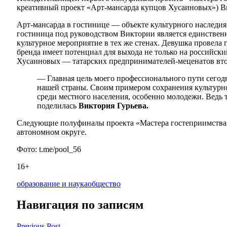
креативный проект «Арт-мансарда купцов Хусаиновых») Ви
Арт-мансарда в гостинице — объекте культурного наследи
гостиница под руководством Виктории является единственн
культурное мероприятие в тех же стенах. Девушка провела
бренда имеет потенциал для выхода не только на российск
Хусаиновых — татарских предпринимателей-меценатов вто
— Главная цель моего профессионального пути сегод
нашей страны. Своим примером сохранения культурно
среди местного населения, особенно молодежи. Ведь
поделилась
Виктория Гурьева.
Следующие полуфиналы проекта «Мастера гостеприимства»
автономном округе.
Фото: t.me/pool_56
16+
образование и наука
общество
Навигация по записям
Previous Post