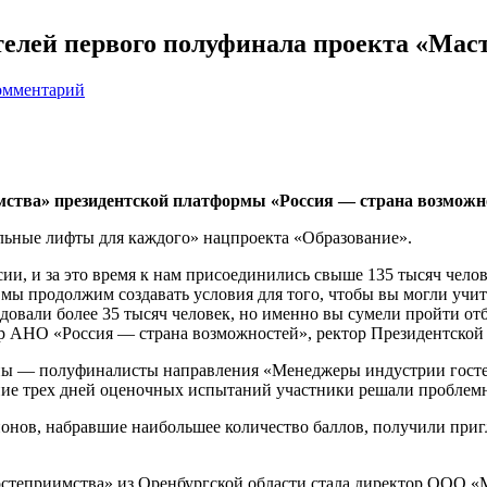
елей первого полуфинала проекта «Мас
омментарий
мства» президентской платформы «Россия — страна возможно
альные лифты для каждого» нацпроекта «Образование».
ии, и за это время к нам присоединились свыше 135 тысяч челов
мы продолжим создавать условия для того, чтобы вы могли учит
ндовали более 35 тысяч человек, но именно вы сумели пройти о
ор АНО «Россия — страна возможностей», ректор Президентско
раны — полуфиналисты направления «Менеджеры индустрии гос
ие трех дней оценочных испытаний участники решали проблемн
онов, набравшие наибольшее количество баллов, получили приг
остеприимства» из Оренбургской области стала директор ООО 