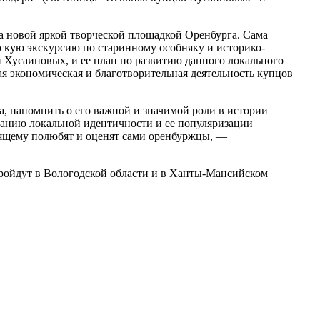
а новой яркой творческой площадкой Оренбурга. Сама
рскую экскурсию по старинному особняку и историко-
и Хусаиновых, и ее план по развитию данного локального
я экономическая и благотворительная деятельность купцов
, напомнить о его важной и значимой роли в истории
ванию локальной идентичности и ее популяризации
тоящему полюбят и оценят сами оренбуржцы, —
ройдут в Вологодской области и в Ханты-Мансийском