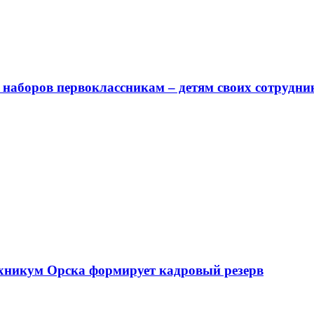
наборов первоклассникам – детям своих сотрудни
техникум Орска формирует кадровый резерв