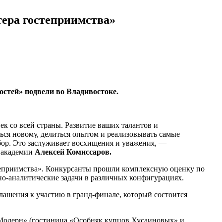
тера гостеприимства»
стей» подвели во Владивостоке.
ек со всей страны. Развитие ваших талантов и
ься новому, делиться опытом и реализовывать самые
тбор. Это заслуживает восхищения и уважения, —
й академии
Алексей Комиссаров.
теприимства». Конкурсанты прошли комплексную оценку по
о-аналитические задачи в различных конфигурациях.
лашения к участию в гранд-финале, который состоится
«Модерн» (гостиница «Особняк купцов Хусаиновых» и