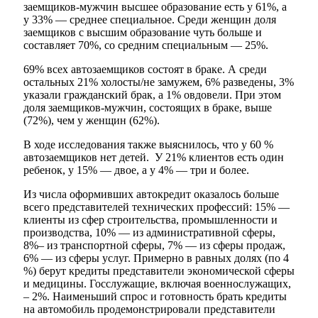
заемщиков-мужчин высшее образование есть у 61%, а
у 33% — среднее специальное. Среди женщин доля
заемщиков с высшим образование чуть больше и
составляет 70%, со средним специальным — 25%.
69% всех автозаемщиков состоят в браке. А среди
остальных 21% холосты/не замужем, 6% разведены, 3%
указали гражданский брак, а 1% овдовели. При этом
доля заемщиков-мужчин, состоящих в браке, выше
(72%), чем у женщин (62%).
В ходе исследования также выяснилось, что у 60 %
автозаемщиков нет детей. У 21% клиентов есть один
ребенок, у 15% — двое, а у 4% — три и более.
Из числа оформивших автокредит оказалось больше
всего представителей технических профессий: 15% —
клиенты из сфер строительства, промышленности и
производства, 10% — из административной сферы,
8%– из транспортной сферы, 7% — из сферы продаж,
6% — из сферы услуг. Примерно в равных долях (по 4
%) берут кредиты представители экономической сферы
и медицины. Госслужащие, включая военнослужащих,
– 2%. Наименьший спрос и готовность брать кредиты
на автомобиль продемонстрировали представители