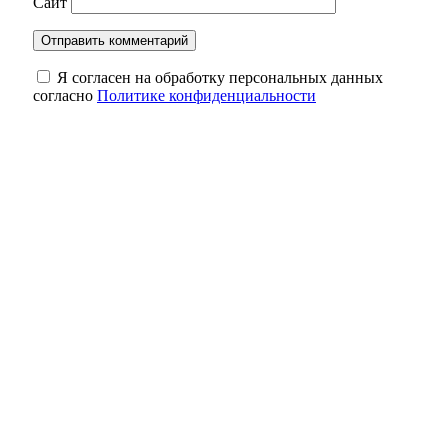
Сайт
Я согласен на обработку персональных данных
согласно
Политике конфиденциальности
Полиция задержала жителя Оренбурга с
двумя тысячами таблеток «дури»
День в истории: 135 лет назад Оренбург
посетил будущий император Николай
Второй