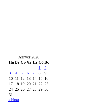
района
Наслаждаемся: в Оренбуржье в ночь на 7
августа ожидается до +16 градусов без
дождей
От уникальной операции к рутине: как в
Переволоцкой больнице лечат грыжу
Август 2026
Пн
Вт
Ср
Чт
Пт
Сб
Вс
1
2
3
4
5
6
7
8
9
10
11
12
13
14
15
16
17
18
19
20
21
22
23
24
25
26
27
28
29
30
31
« Июл