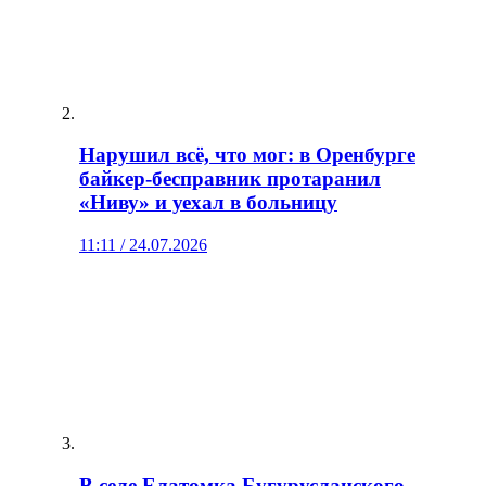
Нарушил всё, что мог: в Оренбурге
байкер‑бесправник протаранил
«Ниву» и уехал в больницу
11:11 / 24.07.2026
В селе Елатомка Бугурусланского