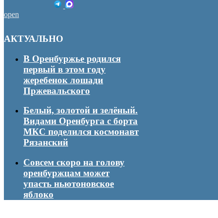
open
АКТУАЛЬНО
В Оренбуржье родился
первый в этом году
жеребенок лошади
Пржевальского
Белый, золотой и зелёный.
Видами Оренбурга с борта
МКС поделился космонавт
Рязанский
Совсем скоро на голову
оренбуржцам может
упасть ньютоновское
яблоко