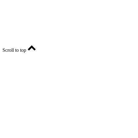
Главный редактор - Марина Николаевна Шарт
E-mail: ria-56@yandex.ru, телефон: +79096123281.
Реклама: ria56-reklama@ya.ru.
Scroll to top