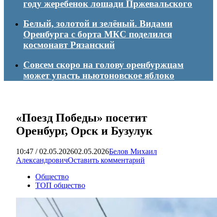
году жеребенок лошади Пржевальского
Белый, золотой и зелёный. Видами
Оренбурга с борта МКС поделился
космонавт Рязанский
Совсем скоро на голову оренбуржцам
может упасть ньютоновское яблоко
«Поезд Победы» посетит
Оренбург, Орск и Бузулук
10:47 / 02.05.2026
02.05.2026
Белов Михаил
Александрович
Оставить комментарий
Общество
ТОП общество