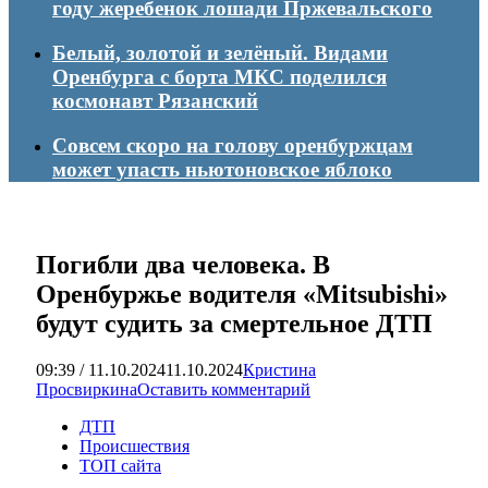
году жеребенок лошади Пржевальского
Белый, золотой и зелёный. Видами
Оренбурга с борта МКС поделился
космонавт Рязанский
Совсем скоро на голову оренбуржцам
может упасть ньютоновское яблоко
Погибли два человека. В
Оренбуржье водителя «Mitsubishi»
будут судить за смертельное ДТП
09:39 / 11.10.2024
11.10.2024
Кристина
Просвиркина
Оставить комментарий
ДТП
Происшествия
ТОП сайта