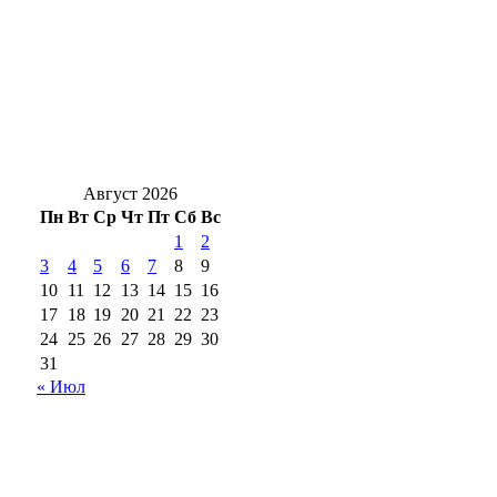
Юрий Мироненко прокомментировал
назначение временно исполняющего
полномочия главы Гая
Жительница Медногорска Евдокия
Ивановна Неткач отмечает 100-летие
Август 2026
Пн
Вт
Ср
Чт
Пт
Сб
Вс
1
2
3
4
5
6
7
8
9
10
11
12
13
14
15
16
17
18
19
20
21
22
23
24
25
26
27
28
29
30
31
« Июл
18+