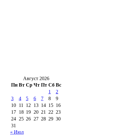
отдельной левой полосы на повороте на
Кузнечный
Полиция задержала жителя Оренбурга с
двумя тысячами таблеток «дури»
День в истории: 135 лет назад Оренбург
посетил будущий император Николай
Второй
Август 2026
Пн
Вт
Ср
Чт
Пт
Сб
Вс
1
2
3
4
5
6
7
8
9
10
11
12
13
14
15
16
17
18
19
20
21
22
23
24
25
26
27
28
29
30
31
« Июл