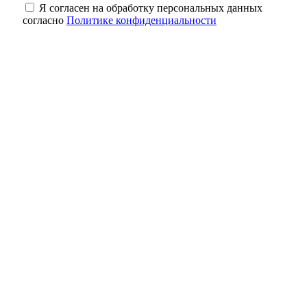
Я согласен на обработку персональных данных
согласно
Политике конфиденциальности
В Курманаевке полуторагодовалый
ребёнок выпал из окна
Сергей Сафинов назначен временно
исполняющим полномочия главы
Гайского округа
Миллион туристов и новые маршруты:
как Оренбуржье становится центром
притяжения