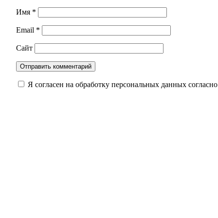
Имя
*
Email
*
Сайт
Я согласен на обработку персональных данных согласн
Оренбуржцам напомнили, сколько жизни може
Обновленный мост через реку Боровку в Бузу