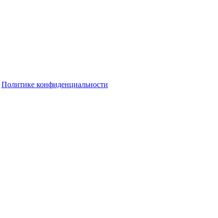
о
Политике конфиденциальности
т уйти на бесконечный скроллинг
лукском районе откроют в ноябре