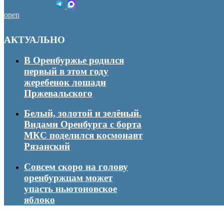
open
АКТУАЛЬНО
В Оренбуржье родился
первый в этом году
жеребенок лошади
Пржевальского
Белый, золотой и зелёный.
Видами Оренбурга с борта
МКС поделился космонавт
Рязанский
Совсем скоро на голову
оренбуржцам может
упасть ньютоновское
яблоко