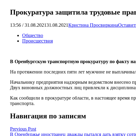
Прокуратура защитила трудовые прав
13:56 / 31.08.2021
31.08.2021
Кристина Просвиркина
Оставит
Общество
Происшествия
В Оренбургскую транспортную прокуратуру по факту н
На протяжении последних пяти лет мужчине не выплачивали
Начальнику предприятия надзорным ведомством внесено пре
Двух виновных должностных лиц привлекли к дисциплинар
Как сообщили в прокуратуре области, в настоящее время 
транспорта.
Навигация по записям
Previous Post
В Оренбуржье иностранец дважды пытался дать взятку со