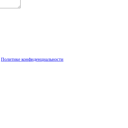
о
Политике конфиденциальности
в пожаре, где погибли люди
 и у дома могут оштрафовать