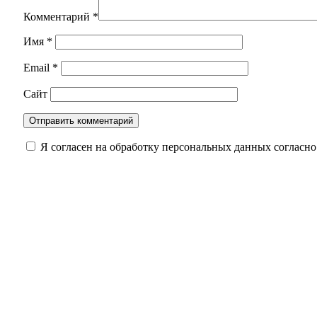
Комментарий
*
Имя
*
Email
*
Сайт
Я согласен на обработку персональных данных согласн
Оренбургского нефтяника признали виновным 
Оренбуржцам на заметку: за цветы в подъезде