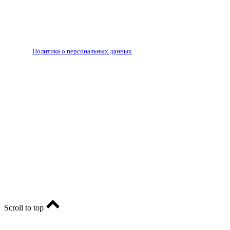
гиперссылки.
Запрещено для детей 18+
РЕДАКЦИЯ
РЕКЛАМА
Политика о персональных данных
RIA56.RU - сетевое издание.
Зарегистрировано Федеральной службой по надзору в
сфере связи, информационных технологий и массовых
коммуникаций (Роскомнадзор). Регистрационный номер:
ЭЛ № ФС77-74682 от 24 декабря 2018 г.
Учредитель - АО «РИА «Оренбуржье».
Главный редактор - Марина Николаевна Шарт
E-mail: ria-56@yandex.ru, телефон: +79096123281.
Реклама: ria56-reklama@ya.ru.
Scroll to top