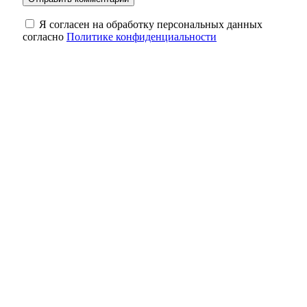
Я согласен на обработку персональных данных
согласно
Политике конфиденциальности
250 бюджетных мест и трудоустройство:
техникум Орска формирует кадровый
резерв
8,5 млн рублей «для сохранности»:
пенсионер из Оренбурга стал жертвой
мошенников
Август — пора уборки урожая чеснока и