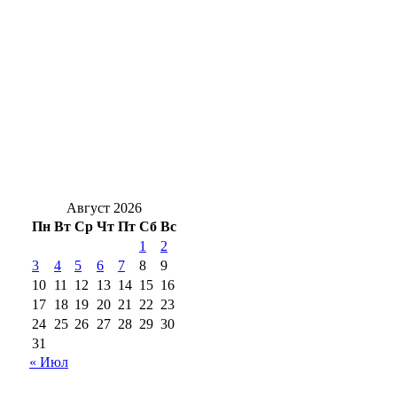
Жара везде: Днем, 7 августа, в Оренбуржье
безоблачное небо и ожидается до +33°
В аэропорту Оренбурга задерживаются
рейсы в Москву и в Анталью
Оренбуржцам напомнили, сколько жизни
может уйти на бесконечный скроллинг
Август 2026
Пн
Вт
Ср
Чт
Пт
Сб
Вс
1
2
3
4
5
6
7
8
9
10
11
12
13
14
15
16
17
18
19
20
21
22
23
24
25
26
27
28
29
30
31
« Июл