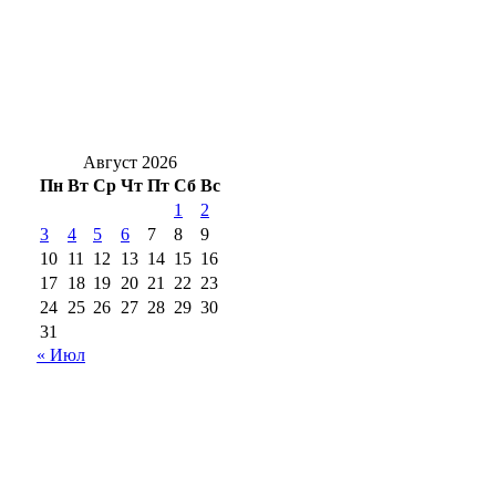
Оренбуржцам на заметку: за цветы в
подъезде и у дома могут оштрафовать
Новоселье с характером: в Оренбург
привезли редких кубинских крокодилов
Август 2026
Пн
Вт
Ср
Чт
Пт
Сб
Вс
1
2
3
4
5
6
7
8
9
10
11
12
13
14
15
16
17
18
19
20
21
22
23
24
25
26
27
28
29
30
31
« Июл
18+