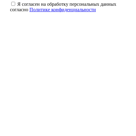
Я согласен на обработку персональных данных
согласно
Политике конфиденциальности
Оренбуржцам напомнили, сколько жизни
может уйти на бесконечный скроллинг
Обновленный мост через реку Боровку в
Бузулукском районе откроют в ноябре
Зуб мамонта весом 4,5 кг: уникальную
находку выставили в школе Сакмарского
района