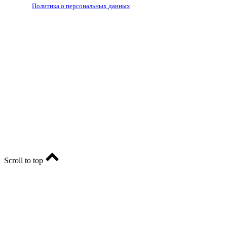
Политика о персональных данных
RIA56.RU - сетевое издание.
Зарегистрировано Федеральной службой по надзору в
сфере связи, информационных технологий и массовых
коммуникаций (Роскомнадзор). Регистрационный номер:
ЭЛ № ФС77-74682 от 24 декабря 2018 г.
Учредитель - АО «РИА «Оренбуржье».
Главный редактор - Марина Николаевна Шарт
E-mail: ria-56@yandex.ru, телефон: +79096123281.
Реклама: ria56-reklama@ya.ru.
Scroll to top