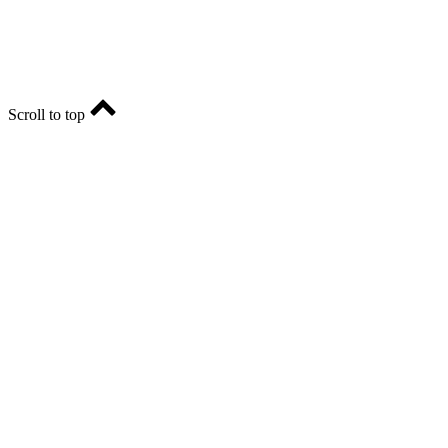
E-mail: ria-56@yandex.ru, телефон: +79096123281.
Реклама: ria56-reklama@ya.ru.
Scroll to top