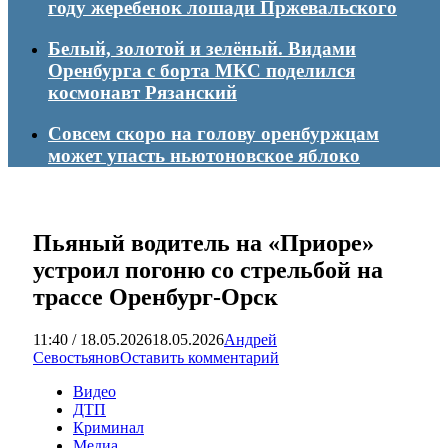
году жеребенок лошади Пржевальского
Белый, золотой и зелёный. Видами
Оренбурга с борта МКС поделился
космонавт Рязанский
Совсем скоро на голову оренбуржцам
может упасть ньютоновское яблоко
Пьяный водитель на «Приоре»
устроил погоню со стрельбой на
трассе Оренбург-Орск
11:40 / 18.05.2026
18.05.2026
Андрей
Севостьянов
Оставить комментарий
Видео
ДТП
Криминал
Медиа