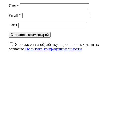
Имя
*
Email
*
Сайт
Я согласен на обработку персональных данных
согласно
Политике конфиденциальности
Избирком Оренбуржья забраковал часть
подписей в поддержку одного из
кандидатов