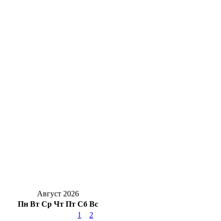
В какое время оренбургским дачникам
лучше поливать грядки, когда за окном
+40?
Областная библиотека организовала для
детей мероприятия в парках Оренбурга
В Первомайском районе при растопке бани
девушка получила ожоги рук и предплечья
Оренбуржцев приглашают на концерт
«Под небом голубым» у ДК
«Молодёжный»
Август 2026
Пн
Вт
Ср
Чт
Пт
Сб
Вс
1
2