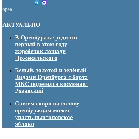
open
АКТУАЛЬНО
В Оренбуржье родился
первый в этом году
жеребенок лошади
Пржевальского
Белый, золотой и зелёный.
Видами Оренбурга с борта
МКС поделился космонавт
Рязанский
Совсем скоро на голову
оренбуржцам может
упасть ньютоновское
яблоко