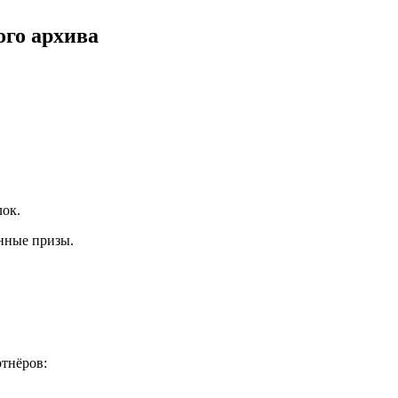
ого архива
лок.
енные призы.
ртнёров: