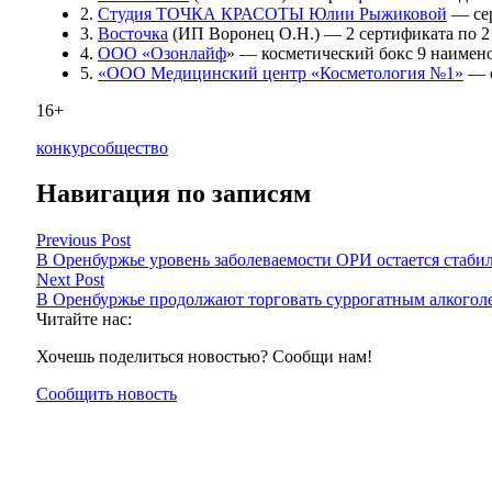
2.
Студия ТОЧКА КРАСОТЫ Юлии Рыжиковой
— сер
3.
Восточка
(ИП Воронец О.Н.) — 2 сертификата по 2 
4.
ООО «Озонлайф
» — косметический бокс 9 наимен
5.
«ООО Медицинский центр «Косметология №1»
— с
16+
конкурс
общество
Навигация по записям
Previous Post
В Оренбуржье уровень заболеваемости ОРИ остается стаб
Next Post
В Оренбуржье продолжают торговать суррогатным алкоголем
Читайте нас:
Хочешь поделиться новостью? Сообщи нам!
Сообщить новость