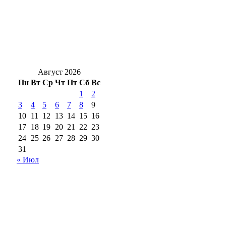
Гроза и мощнецкая жара ждет
оренбуржцев в воскресенье
Ремонт моста через Урал в Оренбурге
выполнен на более 50 % работ
Август 2026
Пн
Вт
Ср
Чт
Пт
Сб
Вс
1
2
3
4
5
6
7
8
9
10
11
12
13
14
15
16
17
18
19
20
21
22
23
24
25
26
27
28
29
30
31
« Июл
18+