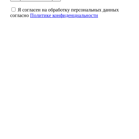
Я согласен на обработку персональных данных
согласно
Политике конфиденциальности
Один рубль за историю: как в Оренбурге
спасают старинные здания
Небольшая передышка: в Оренбуржье в
ночь на 8 августа ожидается до +18
градусов
Цепная реакция на трассе: в Оренбуржье
столкнулись четыре автомобиля