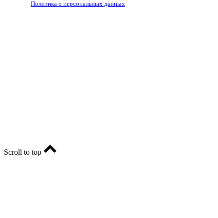
Политика о персональных данных
RIA56.RU - сетевое издание.
Зарегистрировано Федеральной службой по надзору в
сфере связи, информационных технологий и массовых
коммуникаций (Роскомнадзор). Регистрационный номер:
ЭЛ № ФС77-74682 от 24 декабря 2018 г.
Учредитель - АО «РИА «Оренбуржье».
Главный редактор - Марина Николаевна Шарт
E-mail: ria-56@yandex.ru, телефон: +79096123281.
Реклама: ria56-reklama@ya.ru.
Scroll to top