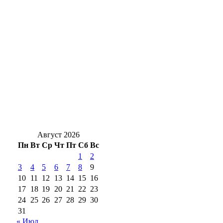
Ночь без осадков: С 7 на 8 августа в
Оренбуржье будет без дождей и до +17°
Солнцев открыл хоккейный турнир на
Кубок губернатора Оренбуржья
Стали известны подробности ДТП у
Весеннего, есть пострадавший
Август 2026
Пн
Вт
Ср
Чт
Пт
Сб
Вс
1
2
3
4
5
6
7
8
9
10
11
12
13
14
15
16
17
18
19
20
21
22
23
24
25
26
27
28
29
30
31
« Июл