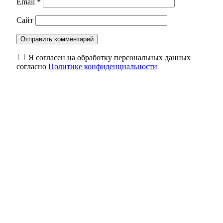
Email
*
Сайт
Я согласен на обработку персональных данных
согласно
Политике конфиденциальности
Трагедия на трассе: в Октябрьском районе
в ДТП водитель погиб, пассажир —
пострадала
В Оренбуржье днем 8 августа воздух
прогреется до 37 градусов