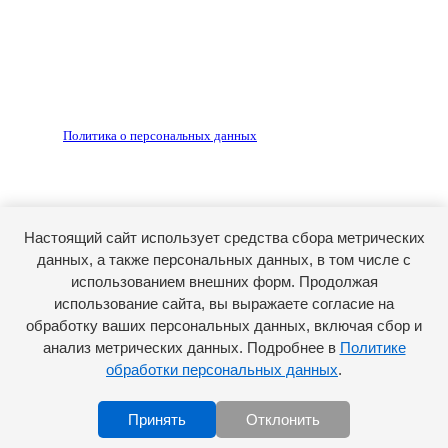
Редакция не несет ответственности за достоверность
рекламных объявлений, размещенных на сайте ria56.ru, а
также за содержание веб-сайтов, на которые даны
гиперссылки.
Запрещено для детей 18+
РЕДАКЦИЯ
РЕКЛАМА
Политика о персональных данных
RIA56.RU - сетевое издание.
Зарегистрировано Федеральной службой по надзору в
сфере связи, информационных технологий и массовых
коммуникаций (Роскомнадзор). Регистрационный номер:
Настоящий сайт использует средства сбора метрических
ЭЛ № ФС77-74682 от 24 декабря 2018 г.
данных, а также персональных данных, в том числе с
Учредитель - АО «РИА «Оренбуржье».
использованием внешних форм. Продолжая
Главный редактор - Марина Николаевна Шарт
использование сайта, вы выражаете согласие на
обработку ваших персональных данных, включая сбор и
E-mail: ria-56@yandex.ru, телефон: +79096123281.
Реклама: ria56-reklama@ya.ru.
анализ метрических данных. Подробнее в
Политике
обработки персональных данных
.
Принять
Отклонить
Scroll to top