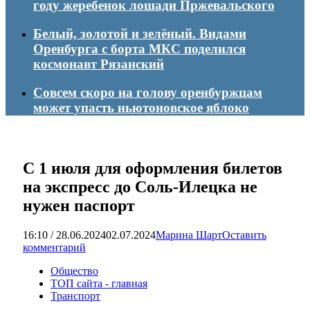
году жеребенок лошади Пржевальского
Белый, золотой и зелёный. Видами
Оренбурга с борта МКС поделился
космонавт Рязанский
Совсем скоро на голову оренбуржцам
может упасть ньютоновское яблоко
С 1 июля для оформления билетов
на экспресс до Соль-Илецка не
нужен паспорт
16:10 / 28.06.2024
02.07.2024
Марина Шарт
Оставить
комментарий
Общество
ТОП сайта - главная
Транспорт