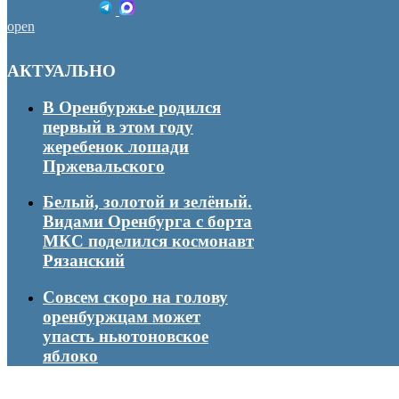
open
АКТУАЛЬНО
В Оренбуржье родился
первый в этом году
жеребенок лошади
Пржевальского
Белый, золотой и зелёный.
Видами Оренбурга с борта
МКС поделился космонавт
Рязанский
Совсем скоро на голову
оренбуржцам может
упасть ньютоновское
яблоко