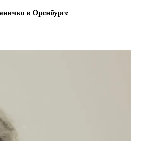
яничко в Оренбурге