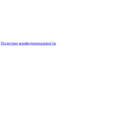
о
Политике конфиденциальности
та ожидается до +16 градусов без дождей
еволоцкой больнице лечат грыжу