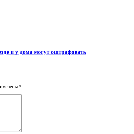
езде и у дома могут оштрафовать
помечены
*