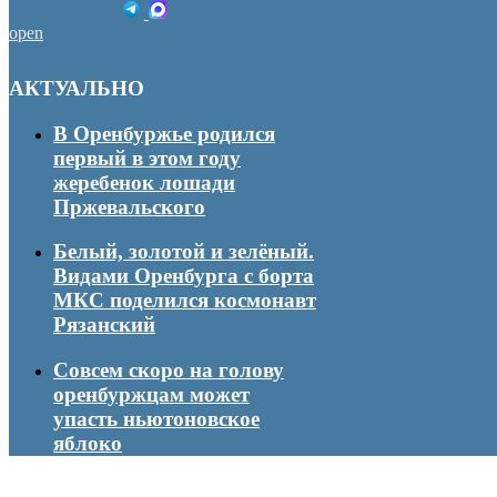
open
АКТУАЛЬНО
В Оренбуржье родился
первый в этом году
жеребенок лошади
Пржевальского
Белый, золотой и зелёный.
Видами Оренбурга с борта
МКС поделился космонавт
Рязанский
Совсем скоро на голову
оренбуржцам может
упасть ньютоновское
яблоко