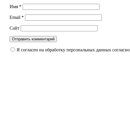
Имя
*
Email
*
Сайт
Я согласен на обработку персональных данных согласн
Наслаждаемся: в Оренбуржье в ночь на 7 авгус
От уникальной операции к рутине: как в Пер