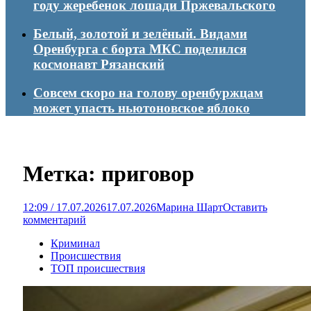
году жеребенок лошади Пржевальского
Белый, золотой и зелёный. Видами
Оренбурга с борта МКС поделился
космонавт Рязанский
Совсем скоро на голову оренбуржцам
может упасть ньютоновское яблоко
Метка:
приговор
12:09 / 17.07.2026
17.07.2026
Марина Шарт
Оставить
комментарий
Криминал
Происшествия
ТОП происшествия