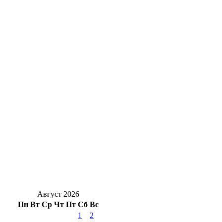
Из огня в полымя: Оренбуржье на пороге
резких перепадов температуры
Пенсионер из Оренбурга перевел
мошенникам 1,27 млн рублей
Праздник в городе: полная программа
мероприятий на 8 августа в Оренбурге
В Ташлинском районе собака напала на 9-
летнюю девочку
Евгений Солнцев поздравил жителей
Оренбуржья с Днём физкультурника
Август 2026
Пн
Вт
Ср
Чт
Пт
Сб
Вс
1
2