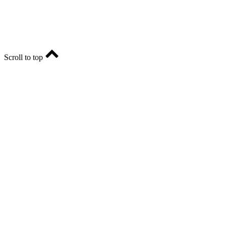
E-mail: ria-56@yandex.ru, телефон: +79096123281.
Реклама: ria56-reklama@ya.ru.
Scroll to top