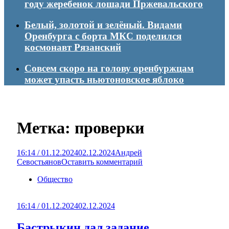
году жеребенок лошади Пржевальского
Белый, золотой и зелёный. Видами
Оренбурга с борта МКС поделился
космонавт Рязанский
Совсем скоро на голову оренбуржцам
может упасть ньютоновское яблоко
Метка:
проверки
16:14 / 01.12.2024
02.12.2024
Андрей
Севостьянов
Оставить комментарий
Общество
16:14 / 01.12.2024
02.12.2024
Бастрыкин дал задание