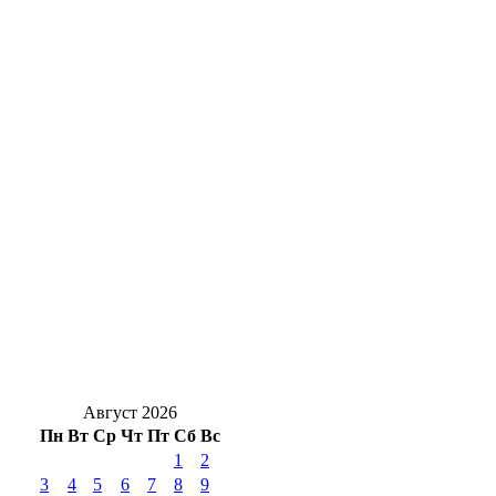
Фёдоровы из Бугуруслана стали лучшей
многодетной семьёй на всероссийском
конкурсе
Безопасность на воде: в Оренбуржье
прошёл масштабный рейд по местам
отдыха
В Оренбурге на Терешковой произошло
ДТП: пострадал водитель
Почти 400 оренбуржцев с инвалидностью
нашли работу в 2026 году
Август 2026
Пн
Вт
Ср
Чт
Пт
Сб
Вс
1
2
3
4
5
6
7
8
9