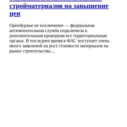
стройматериалов на завышение
цен
Оренбуржье не исключение — федеральная
антимонопольная служба подключила к
дополнительным проверкам все территориальные
органы. В последнее время в ФАС поступает очень
много заявлений на рост стоимости материалов на
рынке строительства....
Кошка поворачивается к вам задом?
Оренбуржцы, это не игнор, а знак доверия
Соль-Илецкие солёные озёра встретили
миллионного гостя из соседнего