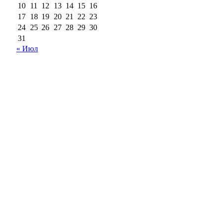
10
11
12
13
14
15
16
17
18
19
20
21
22
23
24
25
26
27
28
29
30
31
« Июл
18+
Все права на материалы, опубликованные на сайте
ria56.ru, охраняются в соответствии с