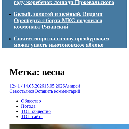
году жеребенок лошади Пржевальского
Белый, золотой и зелёный. Видами
Оренбурга с борта МКС поделился
космонавт Рязанский
Совсем скоро на голову оренбуржцам
может упасть ньютоновское яблоко
Метка:
весна
12:41 / 14.05.2026
15.05.2026
Андрей
Севостьянов
Оставить комментарий
Общество
Погода
ТОП общество
ТОП сайта