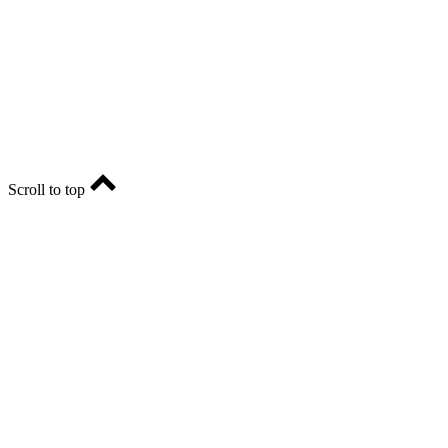
Учредитель - АО «РИА «Оренбуржье».
Главный редактор - Марина Николаевна Шарт
E-mail: ria-56@yandex.ru, телефон: +79096123281.
Реклама: ria56-reklama@ya.ru.
Scroll to top