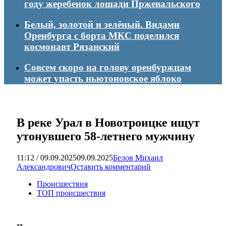
году жеребенок лошади Пржевальского
Белый, золотой и зелёный. Видами
Оренбурга с борта МКС поделился
космонавт Рязанский
Совсем скоро на голову оренбуржцам
может упасть ньютоновское яблоко
В реке Урал в Новотроицке ищут
утонувшего 58-летнего мужчину
11:12 / 09.09.2025
09.09.2025
Белов Михаил
Александрович
Оставить комментарий
Происшествия
ТОП происшествия