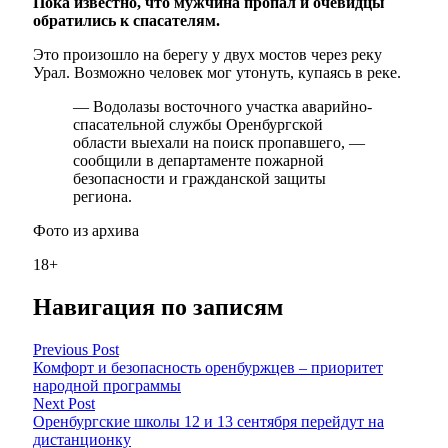
Пока известно, что мужчина пропал и очевидцы
обратились к спасателям.
Это произошло на берегу у двух мостов через реку
Урал. Возможно человек мог утонуть, купаясь в реке.
— Водолазы восточного участка аварийно-
спасательной службы Оренбургской
области выехали на поиск пропавшего, —
сообщили в департаменте пожарной
безопасности и гражданской защиты
региона.
Фото из архива
18+
Навигация по записям
Previous Post
Комфорт и безопасность оренбуржцев – приоритет
народной программы
Next Post
Оренбургские школы 12 и 13 сентября перейдут на
дистанционку