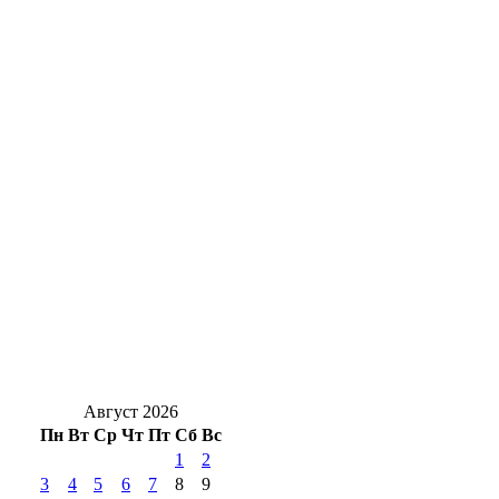
В Бузулуке сельхозорганизация утаила 19
миллионов рублей налога
Фольклор в красках: в Оренбурге
выставили 31 работу Юрия Рысухина
В Курманаевке полуторагодовалый
ребёнок выпал из окна
Сергей Сафинов назначен временно
исполняющим полномочия главы
Гайского округа
Август 2026
Пн
Вт
Ср
Чт
Пт
Сб
Вс
1
2
3
4
5
6
7
8
9