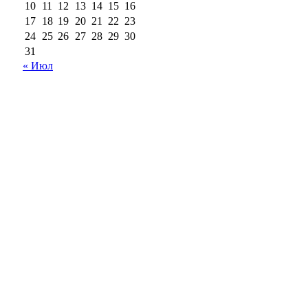
10
11
12
13
14
15
16
17
18
19
20
21
22
23
24
25
26
27
28
29
30
31
« Июл
18+
Все права на материалы, опубликованные на сайте
ria56.ru, охраняются в соответствии с