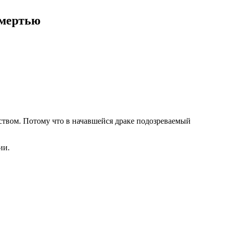
смертью
ством. Потому что в начавшейся драке подозреваемый
ии.