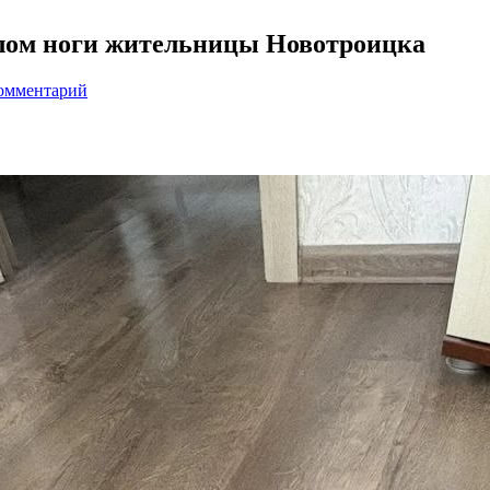
елом ноги жительницы Новотроицка
комментарий