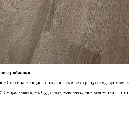
новотройчанки.
лице Ситкина женщина провалилась в незакрытую яму, проходя по
 УК моральный вред. Суд поддержал надзорное ведомство — с от