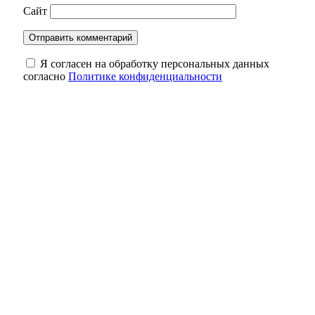
Сайт
Я согласен на обработку персональных данных
согласно
Политике конфиденциальности
Как часто нужно менять кухонную губку
— и что ещё требует особого внимания
Движение восстановлено: участки дорог,
закрытые 6 августа, снова открыты для
проезда