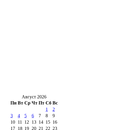
«Дружба»
Лимиты и режим «с колёс»: полный обзор
по наличию бензина и дизеля на АЗС
Оренбуржья
Безопасность на дорогах: какие трассы
закрыты 6 августа в Оренбуржье
Почти 1,3 млн рублей за воздух: как
оренбуржец лишился денег при покупке
авто
Август 2026
Пн
Вт
Ср
Чт
Пт
Сб
Вс
1
2
3
4
5
6
7
8
9
10
11
12
13
14
15
16
17
18
19
20
21
22
23