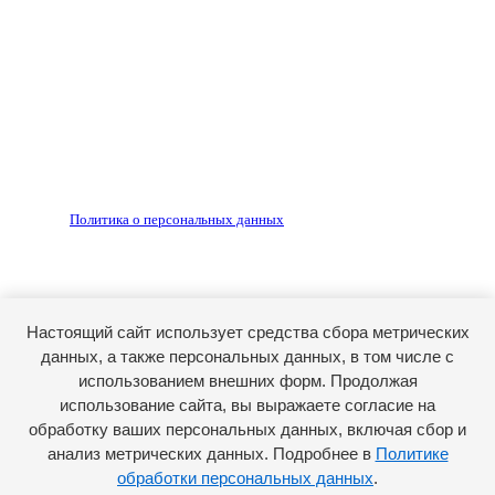
Любое использование материалов допускается только
по согласованию с редакцией, гиперссылка на источник
обязательна.
Редакция не несет ответственности за достоверность
рекламных объявлений, размещенных на сайте ria56.ru, а
также за содержание веб-сайтов, на которые даны
гиперссылки.
Запрещено для детей 18+
РЕДАКЦИЯ
РЕКЛАМА
Политика о персональных данных
RIA56.RU - сетевое издание.
Зарегистрировано Федеральной службой по надзору в
сфере связи, информационных технологий и массовых
коммуникаций (Роскомнадзор). Регистрационный номер:
Настоящий сайт использует средства сбора метрических
ЭЛ № ФС77-74682 от 24 декабря 2018 г.
данных, а также персональных данных, в том числе с
Учредитель - АО «РИА «Оренбуржье».
использованием внешних форм. Продолжая
Главный редактор - Марина Николаевна Шарт
использование сайта, вы выражаете согласие на
обработку ваших персональных данных, включая сбор и
E-mail: ria-56@yandex.ru, телефон: +79096123281.
Реклама: ria56-reklama@ya.ru.
анализ метрических данных. Подробнее в
Политике
обработки персональных данных
.