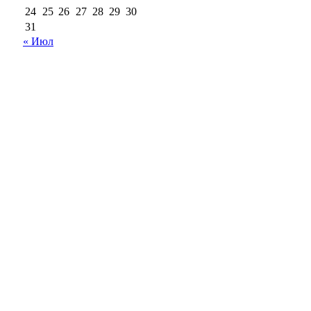
24
25
26
27
28
29
30
31
« Июл
18+
Все права на материалы, опубликованные на сайте
ria56.ru, охраняются в соответствии с
законодательством РФ.