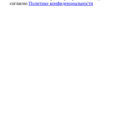
согласно
Политике конфиденциальности
Когда слова ранят: как распознать
эмоциональную манипуляцию в
отношениях
Капремонт после паводка подтвердили 77
% получателей выплат в Оренбуржье
Почти идеально: в Оренбуржье в ночь на 6
августа ожидается до +19° без осадков