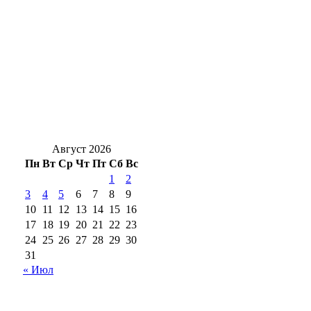
Почему взрываются банки: секреты
домашней консервации от опытных хозяек
Оренбуржья
«Газпром нефть» обновила пространство у
Центральной городской библиотеки им.
Н.А. Некрасова
Август 2026
Пн
Вт
Ср
Чт
Пт
Сб
Вс
1
2
3
4
5
6
7
8
9
10
11
12
13
14
15
16
17
18
19
20
21
22
23
24
25
26
27
28
29
30
31
« Июл