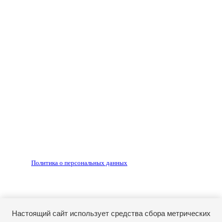
Все права на материалы, опубликованные на сайте
ria56.ru, охраняются в соответствии с
законодательством РФ.
Любое использование материалов допускается только
по согласованию с редакцией, гиперссылка на источник
обязательна.
Редакция не несет ответственности за достоверность
рекламных объявлений, размещенных на сайте ria56.ru, а
также за содержание веб-сайтов, на которые даны
гиперссылки.
Запрещено для детей 18+
РЕДАКЦИЯ
РЕКЛАМА
Политика о персональных данных
RIA56.RU - сетевое издание.
Зарегистрировано Федеральной службой по надзору в
сфере связи, информационных технологий и массовых
коммуникаций (Роскомнадзор). Регистрационный номер:
Настоящий сайт использует средства сбора метрических
ЭЛ № ФС77-74682 от 24 декабря 2018 г.