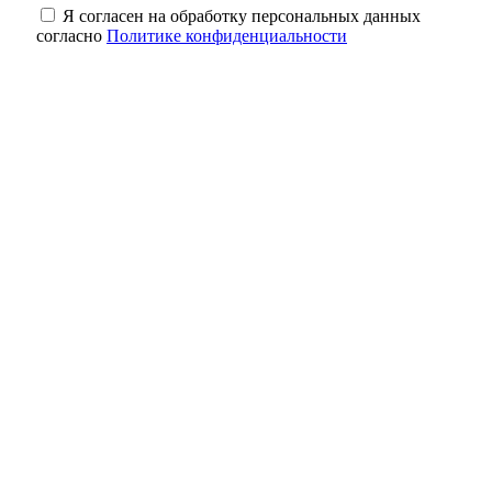
Я согласен на обработку персональных данных
согласно
Политике конфиденциальности
Кролики под учётом: что нужно сделать
владельцам до 1 сентября
Один рубль за историю: как в Оренбурге
спасают старинные здания
Небольшая передышка: в Оренбуржье в
ночь на 8 августа ожидается до +18
градусов