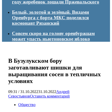
году жеребенок лошади Пржевальского
Белый, золотой и зелёный. Видами
Оренбурга с борта МКС поделился
космонавт Рязанский
Совсем скоро на голову оренбуржцам
может упасть ньютоновское яблоко
В Бузулукском бору
заготавливают шишки для
выращивания сосен в тепличных
условиях
09:31 / 31.10.2022
31.10.2022
Андрей
Севостьянов
Оставить комментарий
Общество