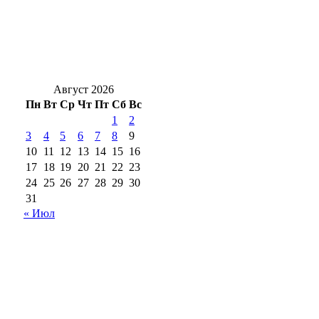
незаконно регистрировал сим‑карты
Гроза и мощнецкая жара ждет
оренбуржцев в воскресенье
Август 2026
Пн
Вт
Ср
Чт
Пт
Сб
Вс
1
2
3
4
5
6
7
8
9
10
11
12
13
14
15
16
17
18
19
20
21
22
23
24
25
26
27
28
29
30
31
« Июл
18+