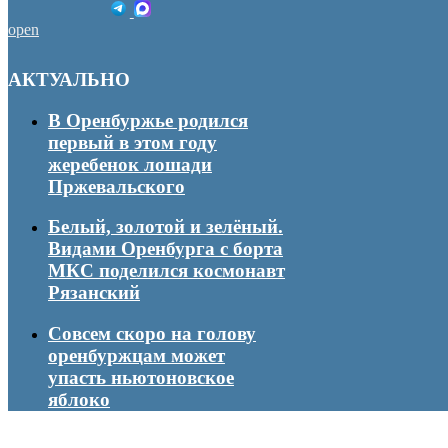
open
АКТУАЛЬНО
В Оренбуржье родился
первый в этом году
жеребенок лошади
Пржевальского
Белый, золотой и зелёный.
Видами Оренбурга с борта
МКС поделился космонавт
Рязанский
Совсем скоро на голову
оренбуржцам может
упасть ньютоновское
яблоко