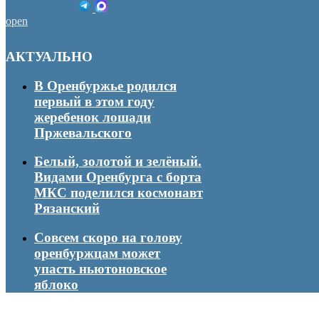
open
АКТУАЛЬНО
В Оренбуржье родился
первый в этом году
жеребенок лошади
Пржевальского
Белый, золотой и зелёный.
Видами Оренбурга с борта
МКС поделился космонавт
Рязанский
Совсем скоро на голову
оренбуржцам может
упасть ньютоновское
яблоко