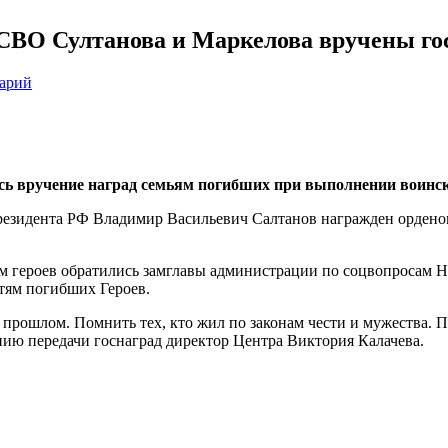
СВО Султанова и Маркелова вручены го
тарий
ь вручение наград семьям погибших при выполнении воинск
резидента РФ Владимир Васильевич Салтанов награжден орден
м героев обратились замглавы администрации по соцвопросам Н
тям погибших Героев.
 прошлом. Помнить тех, кто жил по законам чести и мужества. 
нию передачи госнаград директор Центра Виктория Калачева.